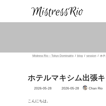
コ
ナ
ン
ビ
テ
ゲ
ン
ー
ツ
シ
へ
ョ
ス
ン
キ
に
ッ
移
プ
動
Mistress Rio – Tokyo Dominatrix
blog
session
ホテ
ホテルマキシム出張キ
最
2026-05-28
2026-05-28
Chan Rio
終
更
新
こんにちは。
日