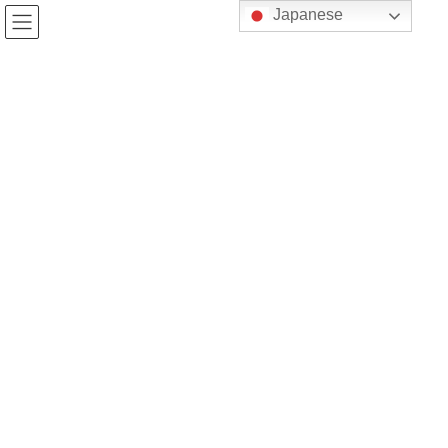
コ
ナ
Japanese
ン
ビ
テ
ゲ
ン
ー
ツ
シ
へ
ョ
session
ス
ン
キ
に
ッ
移
プ
動
Mistress Rio – Tokyo Dominatrix
blog
session
大阪に行ったので大阪のマゾ
大阪に行ったので大阪のマゾ
最
2026-03-10
2026-03-03
Chan Rio
終
更
新
日
時
: