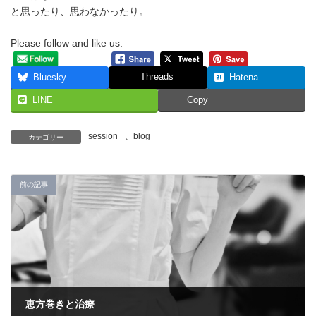
と思ったり、思わなかったり。
Please follow and like us:
Threads
Bluesky
Hatena
LINE
Copy
session
、
blog
カテゴリー
前の記事
恵方巻きと治療