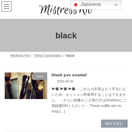
コ
ナ
Japanese
ン
ビ
テ
ゲ
ン
ー
ツ
シ
へ
ョ
black
ス
ン
キ
に
ッ
移
プ
動
Mistress Rio – Tokyo Dominatrix
black
black pvc enamel
black
2025-08-05
🐦‍⬛ 🐦‍⬛ 🐦‍⬛ ：これらの衣装はもう手元にな
いため、セッション時着用することはできませ
ん。 ：さらに画像がご入用の方はOnlyfansにご
登録後DMください☆ ：These outfits are no
long […]
続きを読む