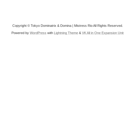
Copyright © Tokyo Dominatrix & Domina | Mistress Rio All Rights Reserved.
Powered by
WordPress
with
Lightning Theme
&
VK All in One Expansion Unit