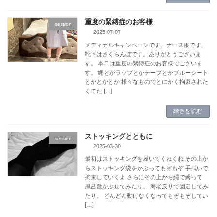
重度の緊縛症のお客様
session
2025-07-07
メディカルキャンペーンです。ナース服です。
靴下はさくらんぼです。ありがとうございま
す。 本日は重度の緊縛症のお客様でございま
す。 縄とかラップとかテープとかブルーシート
とかとかとか 様々なものでとにかく拘束された
くてた […]
続きを読む
ストッキングとともに
session
2025-03-30
最初はストッキングを履いてくねくね その上か
らストッキング袋をかぶってもぞもぞ 手拭いで
拘束していくよ さらにその上から縄で縛って
風呂敷かぶせてみたり、 海老反りで固定してみ
たり。 どんどん動けなくなってもぞもぞしてい
[…]