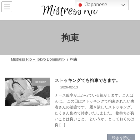
コ
ナ
Japanese
ン
ビ
テ
ゲ
ン
ー
ツ
シ
へ
ョ
拘束
ス
ン
キ
に
ッ
移
プ
動
Mistress Rio – Tokyo Dominatrix
拘束
ストッキングでも拘束できます。
session
2026-02-13
ナース服率が上がっている気がします。こんば
んは。 この日はストッキングで拘束されたい患
者さんの治療です。 履き潰したストッキング、
たくさん集めて持参いたしました。 物持ちが良
いことは良いこと。 というか、とっておくのは
良 […]
続きを読む