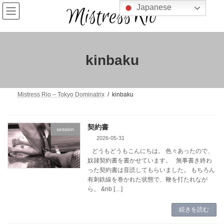
コ
ナ
Japanese
ン
ビ
テ
ゲ
ン
ー
ツ
シ
へ
ョ
kinbaku
ス
ン
キ
に
ッ
移
プ
動
Mistress Rio – Tokyo Dominatrix
kinbaku
契約書
session
2026-05-31
どうもどうもこんにちは。 色々あったので、
奴隷契約書を書かせています。 無事書き終わ
った契約書は音読してもらいました。 もちろん
有刺鉄線を巻かれた状態で、鞭を打たれなが
ら。 &nb […]
続きを読む