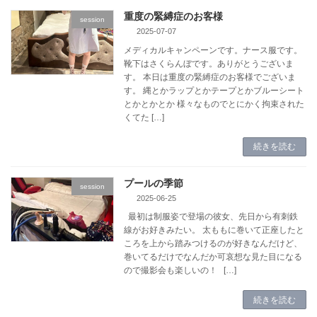
重度の緊縛症のお客様
session
2025-07-07
メディカルキャンペーンです。ナース服です。
靴下はさくらんぼです。ありがとうございま
す。 本日は重度の緊縛症のお客様でございま
す。 縄とかラップとかテープとかブルーシート
とかとかとか 様々なものでとにかく拘束された
くてた […]
続きを読む
プールの季節
session
2025-06-25
最初は制服姿で登場の彼女、先日から有刺鉄
線がお好きみたい。 太ももに巻いて正座したと
ころを上から踏みつけるのが好きなんだけど、
巻いてるだけでなんだか可哀想な見た目になる
ので撮影会も楽しいの！ […]
続きを読む