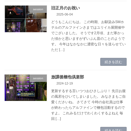
旧正月のお祝い
session
2025-06-04
どうもこんにちは。 この時期、お馴染みSMホ
テルのアルファインさまではユリイカ展開催中
でございました。 そうです2月頃、まだ寒かっ
た頃かと思いますがずいぶん昔のことのようで
す。 今年はなかなかに濃密な日々を送らせてい
ただ […]
続きを読む
放課後梱包倶楽部
session
2024-12-19
更新するする言いつつおひさしぶり！ 先日お腹
の風邪をひいてしまいました。 みなさまもご自
愛くださいね。 さてさて 今時の会社員は仕事
が終わったらアルファインで梱包活動するので
すよ。 これみるだけでわくわくするよねえ 毎
回 […]
続きを読む